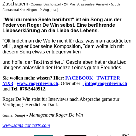
Zuschauern
(Openair Bischofszell - 24. Mai, Strassenfest Amriswil - 5. Juli,
Fantastical Kreuzlingen - 9. Aug., u.a.).
"Weil du meine Seele berührst" ist ein Song aus der
Feder von Roger De Win selbst. Eine berührende
Liebeserklärung an die Liebe des Lebens.
"Oft findet man die Worte nicht für das, was man ausdrücken
will", sagt er über seine Komposition, "dem wollte ich mit
diesem Song etwas entgegenwirken
und hoffe, der Text inspiriert."
Geschrieben hat er das Lied
übrigens anlässlich der Hochzeit eines guten Freundes.
Sie wollen mehr wissen?
Hier:
FACEBOOK
TWITTER
MX3
www.rogerdewin.ch
.
Oder über
info@rogerdewin.ch
und
Tel. 076/5449912.
Roger De Win steht für Interviews nach Absprache gerne zur
Verfügung. Herzlichen Dank.
- Management Roger De Win
Günter Sampt
www.sams-concerts.com